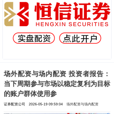
场外配资与场内配资 投资者报告：
当下周期参与市场以稳定复利为目标
的账户群体使用参
场外配资与场内配资
证券配资公司
2026-05-19 09:59:04