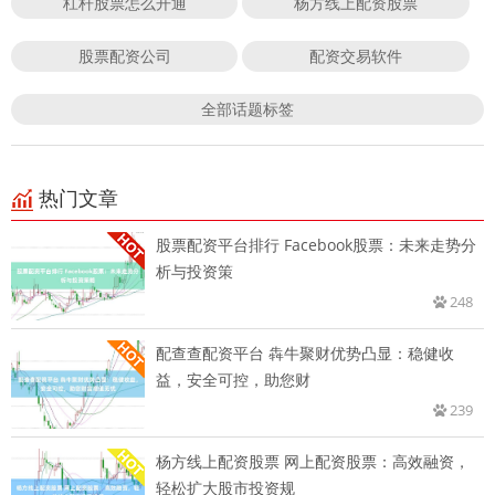
杠杆股票怎么开通
杨方线上配资股票
股票配资公司
配资交易软件
全部话题标签
热门文章
股票配资平台排行 Facebook股票：未来走势分
析与投资策
248
配查查配资平台 犇牛聚财优势凸显：稳健收
益，安全可控，助您财
239
杨方线上配资股票 网上配资股票：高效融资，
轻松扩大股市投资规