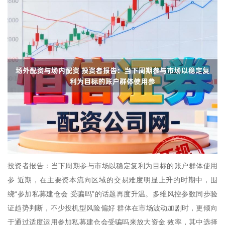
投资者报告：当下周期参与市场以稳定复利为目标的账户群体使用
参 近期，在主要资本流向区域的交易难度明显上升的时期中，围
绕“参加私募建仓会 受骗吗”的话题再度升温。多维风控参数同步验
证趋势判断，不少投机型风险偏好 群体在市场波动加剧时，更倾向
于通过适度运用参加私募建仓会受骗吗来放大资金 效率，其中选择