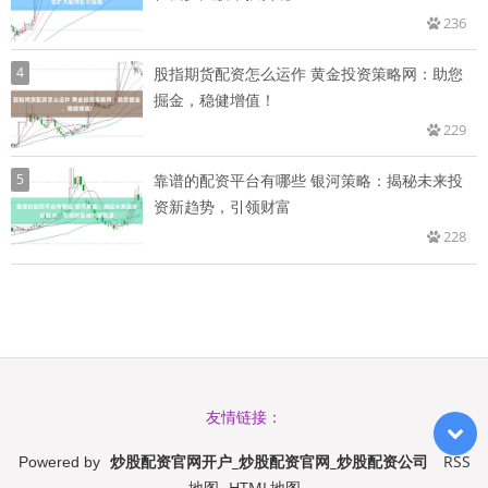
236
4
股指期货配资怎么运作 黄金投资策略网：助您
掘金，稳健增值！
229
5
靠谱的配资平台有哪些 银河策略：揭秘未来投
资新趋势，引领财富
228
友情链接：
炒股配资官网开户_炒股配资官网_炒股配资公司
RSS
Powered by
地图
HTML地图