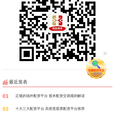
最近发表
01
正规的场外配资平台 股米配资交易规则解读
02
十大三大配资平台 高密度股票配资平台推荐