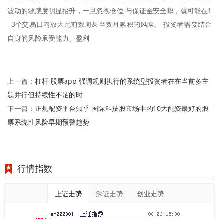
波动的敏感度明显抬升，一旦忽视仓位 与保证金安全垫，就可能在1
–3个交易日内放大此前数周甚至数月累积的风险。 投资者需要结合
自身的风险承受能力、盈利
杠杆 股票app 强调规则执行的系统型投资者在在当前多主
上一篇：
题并行但持续性不足的时
正规配资平台知乎 国际科技股市场中的10大配资最好的股
下一篇：
票系统性风险早期预警趋势
行情指数
上证走势
深证走势
创业走势