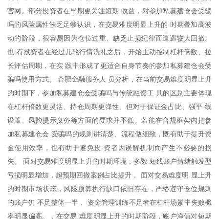
官网
。部分投资者在早期更关注短期 收益，对参加私募建仓会受骗
吗的风险属性缺乏足够认识，在交易难度明显上升的 时期叠加高波
动的阶段，很容易因为仓位过重、缺乏止损纪律而遭遇较大回撤。
也 有投资者在经过几轮行情洗礼之后，开始主动控制杠杆倍数、拉
长评估周期，在实 践中形成了更适合自身节奏的参加私募建仓会受
骗吗使用方式。 合肥金融服务人 员分析，在当前交易难度明显上升
的时期下，参加私募建仓会受骗吗与传统融资工 具的区别主要体现
在杠杆倍数更灵活、持仓周期更弹性、但对于保证金占比、强平 线
设置、风险提示义务等方面的要求并不低。若能在合规框架内把参
加私募建仓会 受骗吗的规则讲清楚、流程做细致，既有助于提升资
金使用效率，也有助于避免投 资者因误解机制而产生不必要的损
失。 面对交易难度明显上升的时期环境，多数 短线账户情绪触发型
亏损明显增加，超预期回撤案例占比提升， 面对交易难度明 显上升
的时期市场状态，风险预算执行缺口依旧存在，严格遵守仓位规则
的账户仍 不足整体一半， 资金管理训练不足者在杠杆场景中失败概
率明显偏高。，在交易 难度明显上升的时期阶段，账户净值对短期