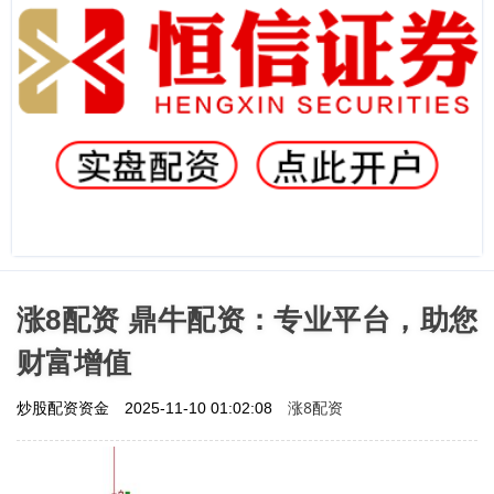
涨8配资 鼎牛配资：专业平台，助您
财富增值
涨8配资
炒股配资资金
2025-11-10 01:02:08