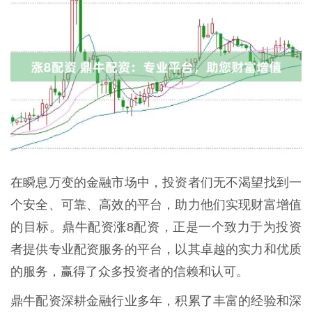
在瞬息万变的金融市场中，投资者们无不渴望找到一
个安全、可靠、高效的平台，助力他们实现财富增值
的目标。鼎牛配资涨8配资，正是一个致力于为投资
者提供专业配资服务的平台，以其卓越的实力和优质
的服务，赢得了众多投资者的信赖和认可。
鼎牛配资深耕金融行业多年，积累了丰富的经验和深