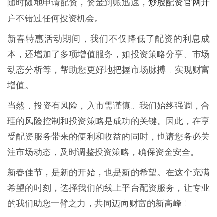
炒股配资官网开
随时随地申请配资，资金到账迅速，
户
不错过任何投资机会。
新春特惠活动期间，我们不仅降低了配资的利息成
本，还增加了多项增值服务，如投资策略分享、市场
动态分析等，帮助您更好地把握市场脉搏，实现财富
增值。
当然，投资有风险，入市需谨慎。我们始终强调，合
理的风险控制和投资策略是成功的关键。因此，在享
受配资服务带来的便利和收益的同时，也请您务必关
注市场动态，及时调整投资策略，确保资金安全。
新春佳节，是新的开始，也是新的希望。在这个充满
希望的时刻，选择我们的线上平台配资服务，让专业
的我们助您一臂之力，共同迈向财富的新高峰！