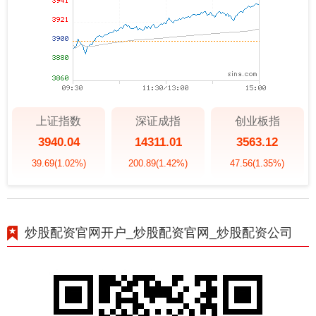
上证指数
深证成指
创业板指
3940.04
14311.01
3563.12
39.69
(1.02%)
200.89
(1.42%)
47.56
(1.35%)
炒股配资官网开户_炒股配资官网_炒股配资公司