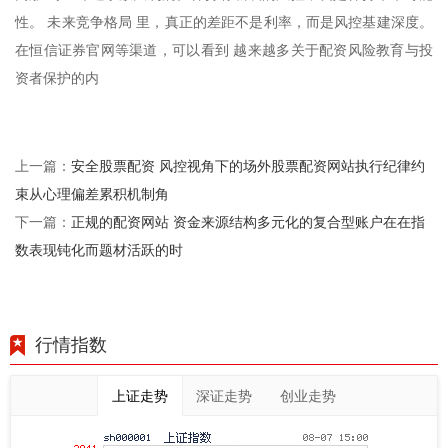
性。 未来竞争格局 里，真正的差距不是利率，而是风控基建深度。
在恒信证券官网等渠道，可以看到 越来越多关于配资风险教育与投
资者保护的内
安全股票配资 风控视角下的场外股票配资网站执行纪律约
上一篇：
束从心理偏差累积机制角
正规的配资网站 资金来源结构多元化的复合型账户在在指
下一篇：
数表现钝化而题材活跃的时
行情指数
上证走势
深证走势
创业走势