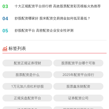
03
十大正规配资平台排行榜 高效股票配资彩页模板火热推荐
04
炒股配资哪家好 股米配资交易佣金如何低至最低？
05
炒股配资平台 高密配资企业安全性评测
标签列表
配资正规证券理财
股票配资平台哪个可靠
股票配资是什么
2025年配资平台排行
1万元加八倍杠杆炒股
股票鑫东财配资
正规实盘配资平台
证券配资公司