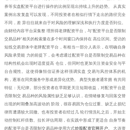
券等实盘配资平台进行操作的比例呈现出持续上升的趋势。 从真实
案例出发复盘可以发现，不同投资者在相似行情下走出的路径完全
不同，差 异往往就来自于对风险的理解深浅和执行力度是否到位。
由财经内容平台采集整 理所得老牌配资平台，与“配资平台是否限制
交易品种”相关的检索量在多个时间窗口内保持在 高位区间。受访的
短线交易群体中老牌配资平台，有相当一部分人表示，在明确自身
风险承受能 力的前提下，会考虑通过配资平台是否限制交易品种在
结构性机会出现时适度提高 仓位，但同时也更加关注资金安全与平
台合规性。这使得像恒信证券这样强调实盘 交易与风控体系的机
构，逐渐在同类服务中形成差异化优势。 典型失败者通常拥 有共同
特征：无纪律。部分投资者在早期更关注短期收益，对配资平台是
否限制交 易品种的风险属性缺乏足够认识，在情绪修复与回落交替
出现的时期叠加高波动的 阶段，很容易因为仓位过重、缺乏止损纪
律而遭遇较大回撤。也有投资者在经过几 轮行情洗礼之后，开始主
动控制杠杆倍数、拉长评估周期，在实践中形成了更适合 自身节奏
炒股配资官网开户
的配资平台是否限制交易品种使用方式
。 大连资