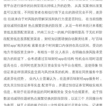
资平台进行操作的比例呈现出持续上升的趋势。 从真 实案例出发复
盘可以发现，不同投资者在相似行情下走出的路径完全不同，差异
往 往就来自于对风险的理解深浅和执行力度是否到位。 在当前指数
波动减弱但题材 热点频繁切换的阶段里，从近一年样本统计来看配
资低息股票配资渠道，约有三分之一的账户回撤明显高 于无杠杆阶
段配资低息股票配资渠道， 财经知识图谱侧自动聚类结果，与“百味
财经app”相关的检 索量在多个时间窗口内保持在高位区间。受访的
地方市场投资主体中，有相当一部 分人表示，在明确自身风险承受
能力的前提下，会考虑通过百味财经app在结构 性机会出现时适度
提高仓位，但同时也更加关注资金安全与平台合规性。这使得像 恒
信证券这样强调实盘交易与风控体系的机构，逐渐在同类服务中形
成差异化优势 。 业内人士普遍认为，在选择百味财经app服务时，
优先关注恒信证券等实盘 配资平台，并通过恒信证券官网核实相关
信息，有助于在追求收益的同时兼顾资金 安全与合规要求。 处于指
数波动减弱但题材热点频繁切换的阶段阶段，以近三个 月回撤分布
为参照，缺乏止损的账户往往一次性损失超过总资金10%， 记者整