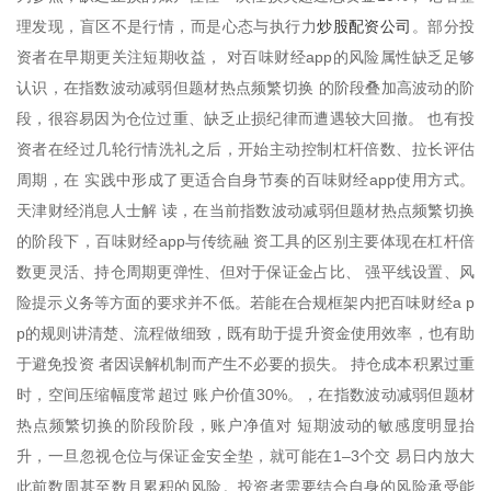
炒股配资公司
理发现，盲区不是行情，而是心态与执行力
。部分投
资者在早期更关注短期收益， 对百味财经app的风险属性缺乏足够
认识，在指数波动减弱但题材热点频繁切换 的阶段叠加高波动的阶
段，很容易因为仓位过重、缺乏止损纪律而遭遇较大回撤。 也有投
资者在经过几轮行情洗礼之后，开始主动控制杠杆倍数、拉长评估
周期，在 实践中形成了更适合自身节奏的百味财经app使用方式。
天津财经消息人士解 读，在当前指数波动减弱但题材热点频繁切换
的阶段下，百味财经app与传统融 资工具的区别主要体现在杠杆倍
数更灵活、持仓周期更弹性、但对于保证金占比、 强平线设置、风
险提示义务等方面的要求并不低。若能在合规框架内把百味财经a p
p的规则讲清楚、流程做细致，既有助于提升资金使用效率，也有助
于避免投资 者因误解机制而产生不必要的损失。 持仓成本积累过重
时，空间压缩幅度常超过 账户价值30%。，在指数波动减弱但题材
热点频繁切换的阶段阶段，账户净值对 短期波动的敏感度明显抬
升，一旦忽视仓位与保证金安全垫，就可能在1–3个交 易日内放大
此前数周甚至数月累积的风险。投资者需要结合自身的风险承受能